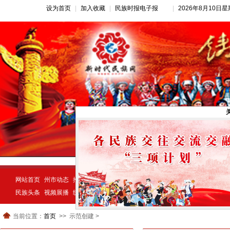
设为首页
|
加入收藏
|
民族时报电子报
|
2026年8月10日
网站首页
州市动态
推荐新闻
公告公示
新闻动态
民族经济
示范创建
民族头条
视频展播
统一战线
民族动态
宗教视窗
当前位置：
首页
示范创建 >
>>