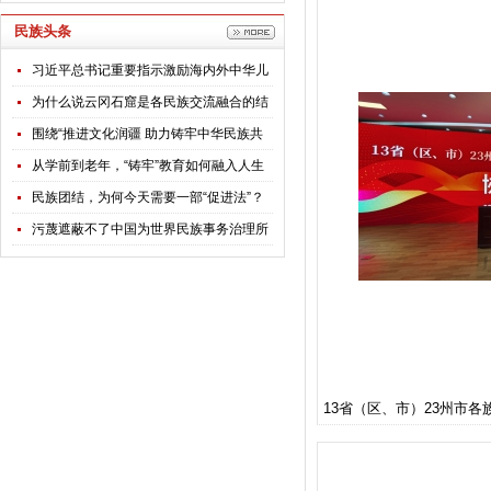
民族头条
习近平总书记重要指示激励海内外中华儿
女团结奋斗
为什么说云冈石窟是各民族交流融合的结
晶？
围绕“推进文化润疆 助力铸牢中华民族共
同体意识”，全国政协专题调研组赴新疆开
从学前到老年，“铸牢”教育如何融入人生
展调研
每个阶段？
民族团结，为何今天需要一部“促进法”？
污蔑遮蔽不了中国为世界民族事务治理所
贡献的智慧