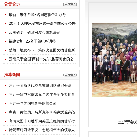
公告公示
最新！朱冬至等3名同志拟任新职务
20人！大理州发布州管干部任前公示公告
云南省委、省政府发布表彰决定
福建3地，25名干部职务调整
楚雄一地发布→→第四次全国文物普查新
发现不可移动文物名录公告
云南关于全国“两优一先”拟推荐对象的公
示
推荐新闻
习近平同斯洛伐克总统佩列格里尼会谈
习近平致电祝贺诺瓦当选连任圣多美和普
林西比总统
习近平同美国总统特朗普会谈
库克、黄仁勋、马斯克等10余家美企高管
随特朗普访华，透露哪些信号？
高清大图丨习近平为美国总统特朗普举行
王沪宁会
欢迎仪式
特朗普对习近平说：您是很伟大的领导人