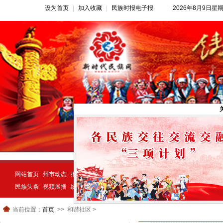
设为首页
|
加入收藏
|
民族时报电子报
|
2026年8月9日星
网站首页
州市动态
推荐新闻
公告公示
新闻动态
民族经济
示范创建
民族头条
视频展播
统一战线
民族动态
宗教视窗
当前位置：
首页
和谐社区 >
>>