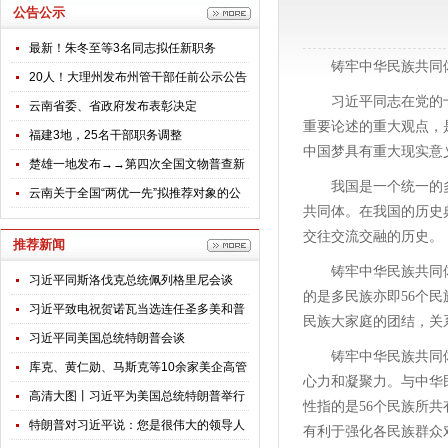
公告公示
最新！朱冬至等3名同志拟任新职务
铸牢中华民族共同体
20人！大理州发布州管干部任前公示公告
习近平同志在党的
云南省委、省政府发布表彰决定
重要论述的重大观点，
福建3地，25名干部职务调整
中国梦具有重大现实意
楚雄一地发布→→第四次全国文物普查新
我国是一个统一的
发现不可移动文物名录公告
云南关于全国“两优一先”拟推荐对象的公
共同体。在我国的历史
示
交往交流交融的历史。
推荐新闻
铸牢中华民族共同体
习近平同斯洛伐克总统佩列格里尼会谈
的是多民族亦即56个民
习近平致电祝贺诺瓦当选连任圣多美和普
民族大家庭的团结，关
林西比总统
习近平同美国总统特朗普会谈
铸牢中华民族共同
库克、黄仁勋、马斯克等10余家美企高管
心力和凝聚力。与中华
随特朗普访华，透露哪些信号？
高清大图丨习近平为美国总统特朗普举行
性指的是56个民族所
欢迎仪式
特朗普对习近平说：您是很伟大的领导人
有利于强化各民族群众