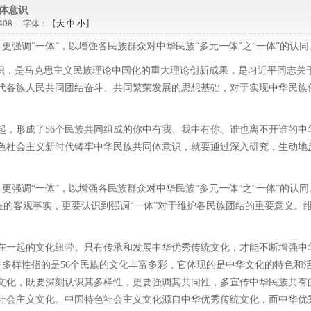
体意识
1408 字体：【
大
中
小
】
更强调“一体”，以增强各民族群众对中华民族“多元一体”之“一体”的认同
意识，是马克思主义民族理论中国化的重大理论创新成果，是习近平同志关
代各族人民共同团结奋斗、共同繁荣发展的思想基础，对于实现中华民族
起，形成了56个民族共同组成的你中有我、我中有你、谁也离不开谁的中
色社会主义新时代铸牢中华民族共同体意识，就要通过深入研究，生动地
更强调“一体”，以增强各民族群众对中华民族“多元一体”之“一体”的认同
存在的客观事实，更要认识到强调“一体”对于维护各民族团结的重要意义。
在一起的文化纽带。只有传承和发展中华优秀传统文化，才能不断增强中
一。多样性指的是56个民族的文化丰富多彩，它体现的是中华文化的特色和
统文化，既要深刻认识其多样性，更要强调其共同性，多宣传中华民族共有
社会主义文化。中国特色社会主义文化源自中华优秀传统文化，而中华优