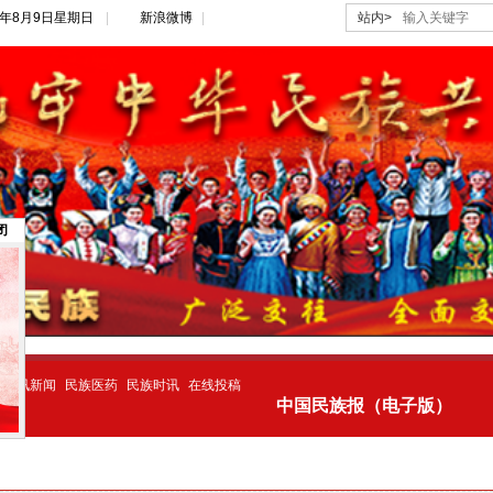
26年8月9日星期日
|
新浪微博
|
站内>
关闭
警讯新闻
民族医药
民族时讯
在线投稿
中国民族报（电子版）