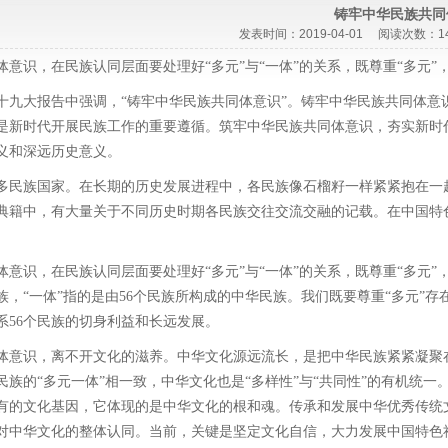
铸牢中华民族共同
发表时间：
2019-04-01
阅读次数：
意识，在民族认同层面要处理好“多元”与“一体”的关系，既尊重“多元”，
十九大报告中强调，“铸牢中华民族共同体意识”。铸牢中华民族共同体
是新时代开展民族工作的重要遵循。筑牢中华民族共同体意识，夯实新时
义和深远历史意义。
多民族国家。在长期的历史发展进程中，各民族像石榴籽一样紧紧抱在一
典籍中，有大量关于不同历史时期各民族交往交流交融的记载。在中国特
意识，在民族认同层面要处理好“多元”与“一体”的关系，既尊重“多元”，
族，“一体”指的是由56个民族所构成的中华民族。我们既要尊重“多元”
系56个民族的切身利益和长远发展。
体意识，离不开文化的滋养。中华文化源远流长，是把中华民族紧紧凝聚
民族的“多元一体”相一致，中华文化也是“多样性”与“共同性”的有机统
共有的文化基因，它体现的是中华文化的根和魂。传承和发展中华优秀传
对中华文化的整体认同。当前，关键是坚定文化自信，大力发展中国特色