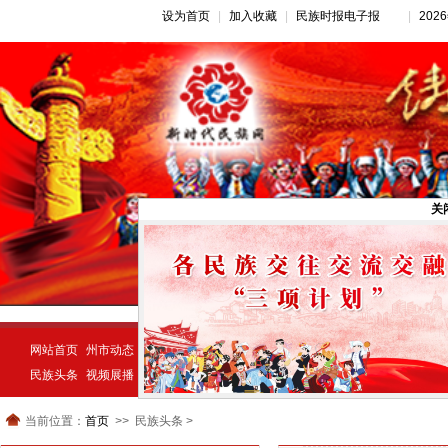
设为首页
|
加入收藏
|
民族时报电子报
|
20
网站首页
州市动态
推荐新闻
公告公示
新闻动态
民族经济
示范创建
民族头条
视频展播
统一战线
民族动态
宗教视窗
当前位置：
首页
民族头条 >
>>