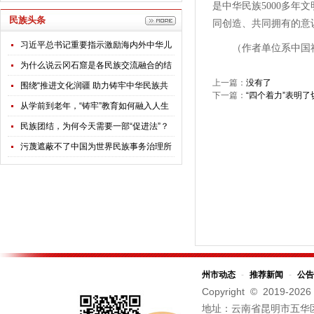
是中华民族5000多
民族头条
同创造、共同拥有的意
习近平总书记重要指示激励海内外中华儿
（作者单位系中国
女团结奋斗
为什么说云冈石窟是各民族交流融合的结
上一篇：
没有了
晶？
围绕“推进文化润疆 助力铸牢中华民族共
下一篇：
“四个着力”表明
同体意识”，全国政协专题调研组赴新疆开
从学前到老年，“铸牢”教育如何融入人生
展调研
每个阶段？
民族团结，为何今天需要一部“促进法”？
污蔑遮蔽不了中国为世界民族事务治理所
贡献的智慧
州市动态
-
推荐新闻
-
公告
Copyright © 2019-
2026
地址：云南省昆明市五华