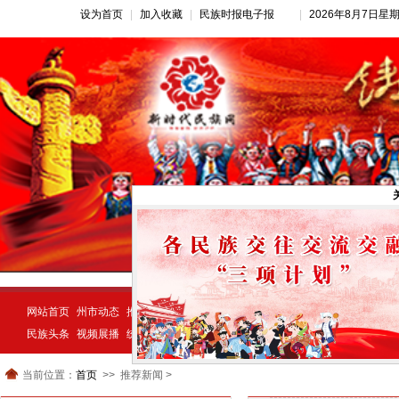
设为首页
|
加入收藏
|
民族时报电子报
|
2026年8月7日星
网站首页
州市动态
推荐新闻
公告公示
新闻动态
民族经济
示范创建
民族头条
视频展播
统一战线
民族动态
宗教视窗
当前位置：
首页
推荐新闻 >
>>