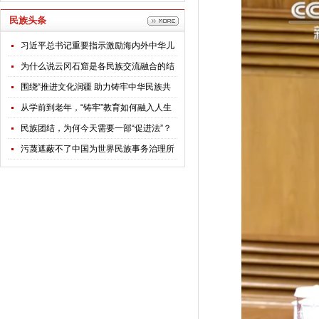
民族头条
习近平总书记重要指示激励海内外中华儿
女团结奋斗
为什么说云冈石窟是各民族交流融合的结
晶？
围绕“推进文化润疆 助力铸牢中华民族共
同体意识”，全国政协专题调研组赴新疆开
从学前到老年，“铸牢”教育如何融入人生
展调研
每个阶段？
民族团结，为何今天需要一部“促进法”？
污蔑遮蔽不了中国为世界民族事务治理所
贡献的智慧