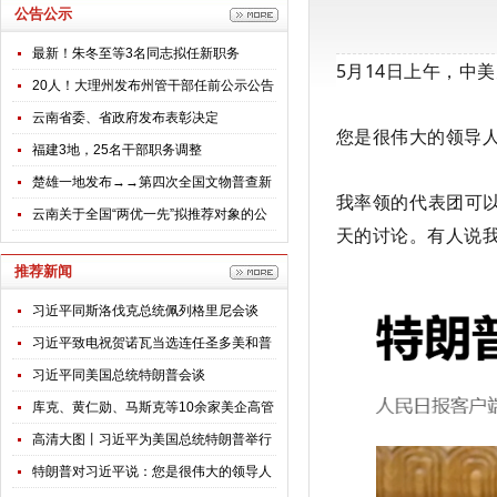
公告公示
最新！朱冬至等3名同志拟任新职务
5月14日上午，中
20人！大理州发布州管干部任前公示公告
云南省委、省政府发布表彰决定
您是很伟大的领导
福建3地，25名干部职务调整
楚雄一地发布→→第四次全国文物普查新
我率领的代表团可
发现不可移动文物名录公告
云南关于全国“两优一先”拟推荐对象的公
天的讨论。有人说
示
推荐新闻
习近平同斯洛伐克总统佩列格里尼会谈
习近平致电祝贺诺瓦当选连任圣多美和普
林西比总统
习近平同美国总统特朗普会谈
库克、黄仁勋、马斯克等10余家美企高管
随特朗普访华，透露哪些信号？
高清大图丨习近平为美国总统特朗普举行
欢迎仪式
特朗普对习近平说：您是很伟大的领导人