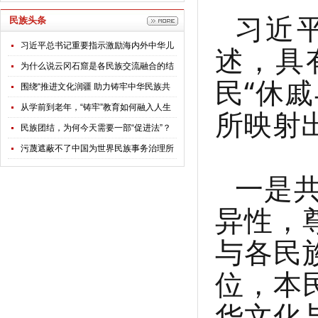
习近
民族头条
习近平总书记重要指示激励海内外中华儿
述，具
女团结奋斗
为什么说云冈石窟是各民族交流融合的结
民
“休
晶？
围绕“推进文化润疆 助力铸牢中华民族共
同体意识”，全国政协专题调研组赴新疆开
从学前到老年，“铸牢”教育如何融入人生
所映射
展调研
每个阶段？
民族团结，为何今天需要一部“促进法”？
污蔑遮蔽不了中国为世界民族事务治理所
贡献的智慧
一是
异性，
与各民
位，本
华文化