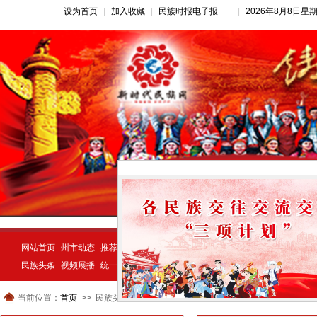
设为首页
|
加入收藏
|
民族时报电子报
|
2026年8月8日星
网站首页
州市动态
推荐新闻
公告公示
新闻动态
民族经济
示范创建
民族头条
视频展播
统一战线
民族动态
宗教视窗
当前位置：
首页
民族头条 >
>>