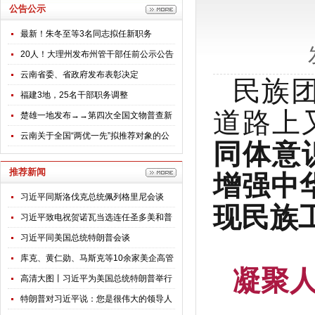
公告公示
最新！朱冬至等3名同志拟任新职务
20人！大理州发布州管干部任前公示公告
云南省委、省政府发布表彰决定
民族
福建3地，25名干部职务调整
道路上
楚雄一地发布→→第四次全国文物普查新
发现不可移动文物名录公告
云南关于全国“两优一先”拟推荐对象的公
同体意
示
增强中
推荐新闻
习近平同斯洛伐克总统佩列格里尼会谈
现民族
习近平致电祝贺诺瓦当选连任圣多美和普
林西比总统
习近平同美国总统特朗普会谈
库克、黄仁勋、马斯克等10余家美企高管
凝聚
随特朗普访华，透露哪些信号？
高清大图丨习近平为美国总统特朗普举行
欢迎仪式
特朗普对习近平说：您是很伟大的领导人