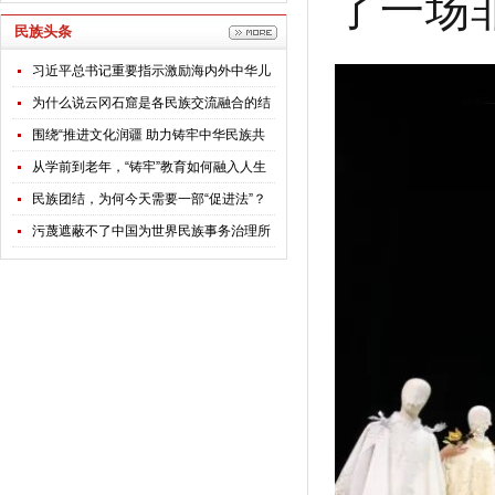
了一场
民族头条
习近平总书记重要指示激励海内外中华儿
女团结奋斗
为什么说云冈石窟是各民族交流融合的结
晶？
围绕“推进文化润疆 助力铸牢中华民族共
同体意识”，全国政协专题调研组赴新疆开
从学前到老年，“铸牢”教育如何融入人生
展调研
每个阶段？
民族团结，为何今天需要一部“促进法”？
污蔑遮蔽不了中国为世界民族事务治理所
贡献的智慧