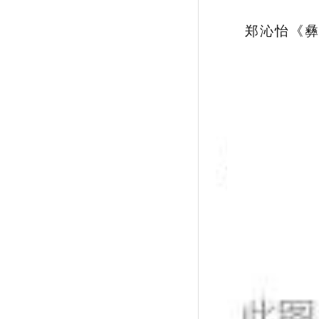
郑沁怡《彝