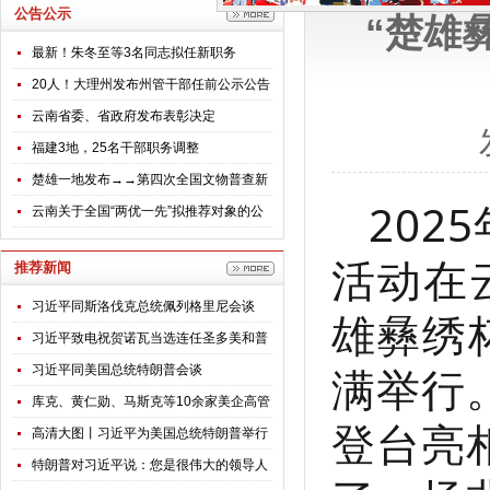
公告公示
“楚雄
最新！朱冬至等3名同志拟任新职务
20人！大理州发布州管干部任前公示公告
云南省委、省政府发布表彰决定
福建3地，25名干部职务调整
楚雄一地发布→→第四次全国文物普查新
202
发现不可移动文物名录公告
云南关于全国“两优一先”拟推荐对象的公
示
活动在
推荐新闻
习近平同斯洛伐克总统佩列格里尼会谈
雄彝绣
习近平致电祝贺诺瓦当选连任圣多美和普
满举行
林西比总统
习近平同美国总统特朗普会谈
库克、黄仁勋、马斯克等10余家美企高管
登台亮
随特朗普访华，透露哪些信号？
高清大图丨习近平为美国总统特朗普举行
欢迎仪式
特朗普对习近平说：您是很伟大的领导人