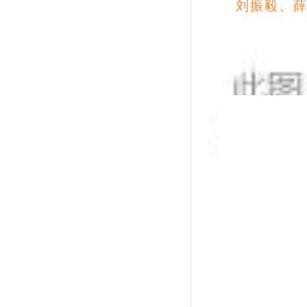
刘振毅、薛