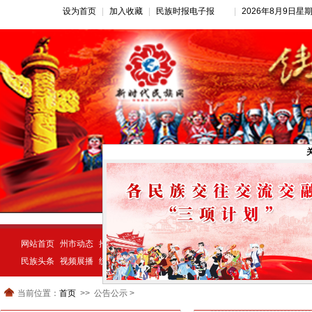
设为首页
|
加入收藏
|
民族时报电子报
|
2026年8月9日星
网站首页
州市动态
推荐新闻
公告公示
新闻动态
民族经济
示范创建
民族头条
视频展播
统一战线
民族动态
宗教视窗
当前位置：
首页
公告公示 >
>>