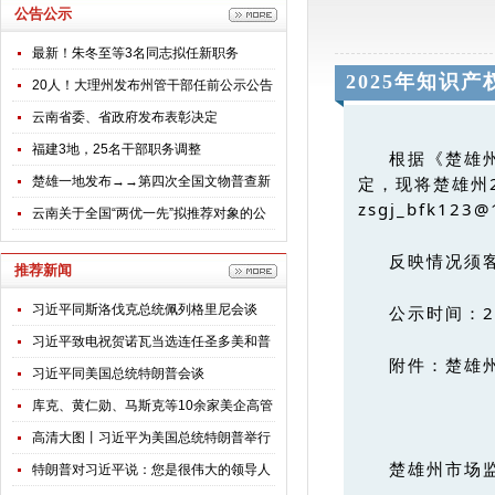
公告公示
最新！朱冬至等3名同志拟任新职务
2025年知识
20人！大理州发布州管干部任前公示公告
云南省委、省政府发布表彰决定
福建3地，25名干部职务调整
根据《楚雄
定，现将楚雄州
楚雄一地发布→→第四次全国文物普查新
zsgj_bfk12
发现不可移动文物名录公告
云南关于全国“两优一先”拟推荐对象的公
示
反映情况须
推荐新闻
习近平同斯洛伐克总统佩列格里尼会谈
公示时间：2
习近平致电祝贺诺瓦当选连任圣多美和普
附件：楚雄州
林西比总统
习近平同美国总统特朗普会谈
库克、黄仁勋、马斯克等10余家美企高管
随特朗普访华，透露哪些信号？
高清大图丨习近平为美国总统特朗普举行
楚雄州市场
欢迎仪式
特朗普对习近平说：您是很伟大的领导人