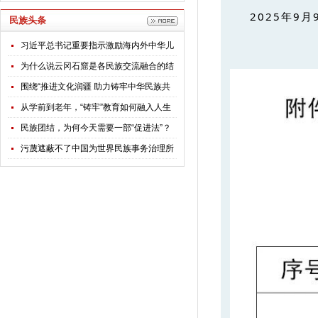
2025年9月
民族头条
习近平总书记重要指示激励海内外中华儿
女团结奋斗
为什么说云冈石窟是各民族交流融合的结
晶？
围绕“推进文化润疆 助力铸牢中华民族共
同体意识”，全国政协专题调研组赴新疆开
从学前到老年，“铸牢”教育如何融入人生
展调研
每个阶段？
民族团结，为何今天需要一部“促进法”？
污蔑遮蔽不了中国为世界民族事务治理所
贡献的智慧