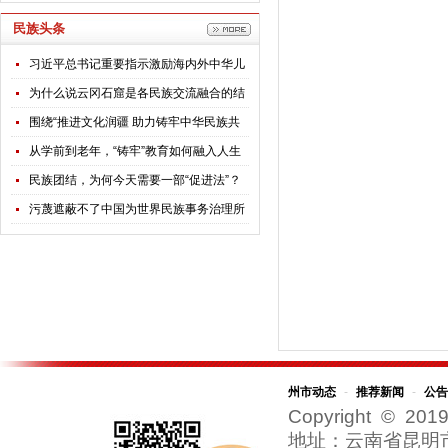
民族头条
习近平总书记重要指示激励海内外中华儿
女团结奋斗
为什么说云冈石窟是各民族交流融合的结
晶？
围绕“推进文化润疆 助力铸牢中华民族共
同体意识”，全国政协专题调研组赴新疆开
从学前到老年，“铸牢”教育如何融入人生
展调研
每个阶段？
民族团结，为何今天需要一部“促进法”？
污蔑遮蔽不了中国为世界民族事务治理所
贡献的智慧
州市动态
-
推荐新闻
-
公告
Copyright © 2019
地址：云南省昆明