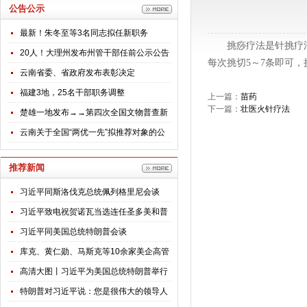
公告公示
最新！朱冬至等3名同志拟任新职务
挑痧疗法是针挑疗
20人！大理州发布州管干部任前公示公告
每次挑切5～7条即可
云南省委、省政府发布表彰决定
福建3地，25名干部职务调整
上一篇：
苗药
下一篇：
壮医火针疗法
楚雄一地发布→→第四次全国文物普查新
发现不可移动文物名录公告
云南关于全国“两优一先”拟推荐对象的公
示
推荐新闻
习近平同斯洛伐克总统佩列格里尼会谈
习近平致电祝贺诺瓦当选连任圣多美和普
林西比总统
习近平同美国总统特朗普会谈
库克、黄仁勋、马斯克等10余家美企高管
随特朗普访华，透露哪些信号？
高清大图丨习近平为美国总统特朗普举行
欢迎仪式
特朗普对习近平说：您是很伟大的领导人