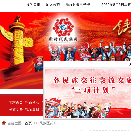
设为首页
|
加入收藏
|
民族时报电子报
|
2026年8月9日星
网站首页
州市动态
推荐新闻
公告公示
新闻动态
民族经济
示范创建
民族头条
视频展播
统一战线
民族动态
宗教视窗
当前位置：
首页
民族医药 >
>>