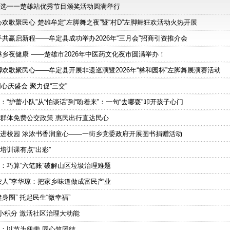
选一一楚雄站优秀节目颁奖活动圆满举行
欢歌聚民心 楚雄牟定“左脚舞之夜”暨“村D”左脚舞狂欢活动火热开展
手共赢启新程——牟定县成功举办2026年“三月会”招商引资推介会
彝乡夜健康 ——楚雄市2026年中医药文化夜市圆满举办！
脚欢歌聚民心——牟定县开展非遗巡演暨2026年“彝和园杯”左脚舞展演赛活动
同心庆盛会 聚力促“三交”
“护蕾小队”从“怕谈话”到“盼着来”：一句“去哪耍”叩开孩子心门
群体免费公交政策 惠民出行直达民心
进校园 浓浓书香润童心——一街乡党委政府开展图书捐赠活动
培训课有点“出彩”
：巧算“六笔账”破解山区垃圾治理难题
农人”李华琼：把家乡味道做成富民产业
身圈” 托起民生“微幸福”
”小积分 激活社区治理大动能
：以节为纽带 同心筑团结