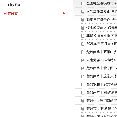
全国社区春晚城市海
时政要闻
人气爆棚燃夏夜 同心
州市民族
商集牟定谋合作 携
传承岐黄薪火 点亮
非遗巡演展文脉 左
2026牟定三月会：
楚雄南华丨五顶山乡：
云南元谋：推出特殊
楚雄南华丨爱心图书
楚雄南华丨这堂人才
楚雄双柏丨安龙堡乡
楚雄南华丨回乡“新
楚雄州：家门口的“健
楚雄市：“网格银行
楚雄州南华县沙桥镇