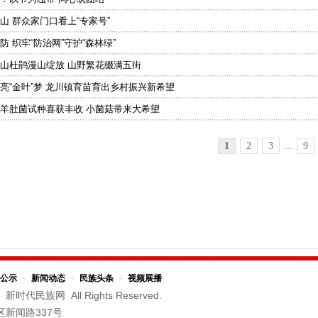
山 群众家门口看上“专家号”
 织牢“防治网”守护“森林绿”
山杜鹃漫山绽放 山野繁花缀满五街
亮“金叶”梦 龙川镇育苗育出乡村振兴新希望
羊肚菌试种喜获丰收 小菌菇带来大希望
1
2
3
...
9
公示
-
新闻动态
-
民族头条
-
视频展播
新时代民族网 All Rights Reserved.
区新闻路337号