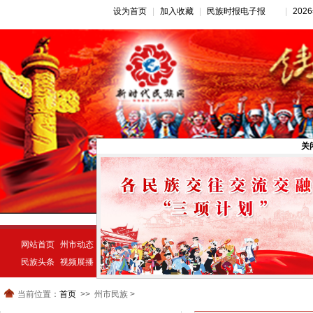
设为首页
|
加入收藏
|
民族时报电子报
|
20
网站首页
州市动态
推荐新闻
公告公示
新闻动态
民族经济
示范创建
民族头条
视频展播
统一战线
民族动态
宗教视窗
当前位置：
首页
州市民族 >
>>