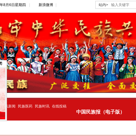
26年8月6日星期四
|
新浪微博
|
站内>
关闭
警讯新闻
民族医药
民族时讯
在线投稿
中国民族报（电子版）